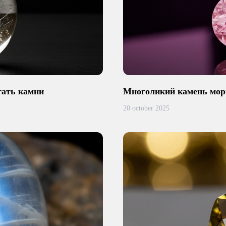
тать камни
Многоликий камень мор
20 october 2025