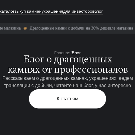
каталог
выкуп камней
украшения
для инвесторов
блог
ные камни с добычи на 30% дешевле магазина
Драгоценные камни с
Главная
/
Блог
Блог о драгоценных
камнях от профессионалов
Рассказываем о драгоценных камнях, украшениях, ведем
трансляции с добычи, читайте наш блог, у нас интересно
К статьям