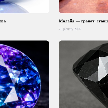
тва
Малайя — гранат, став
26 january 2026