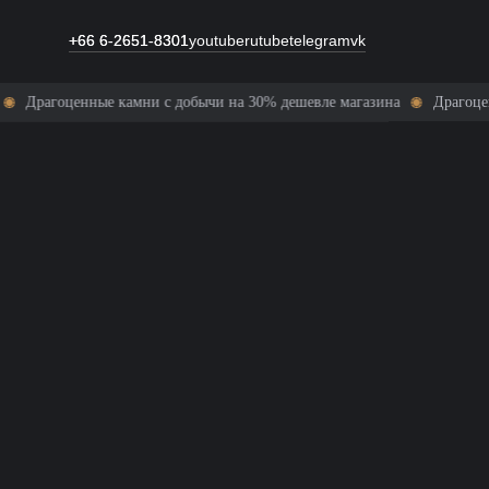
+66 6-2651-8301
+66 6-2651-8301
youtube
rutube
telegram
vk
 добычи на 30% дешевле магазина
Драгоценные камни с добычи на 