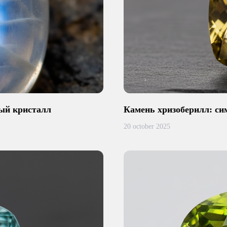
ный кристалл
Камень хризоберилл: сим
20 october 2025