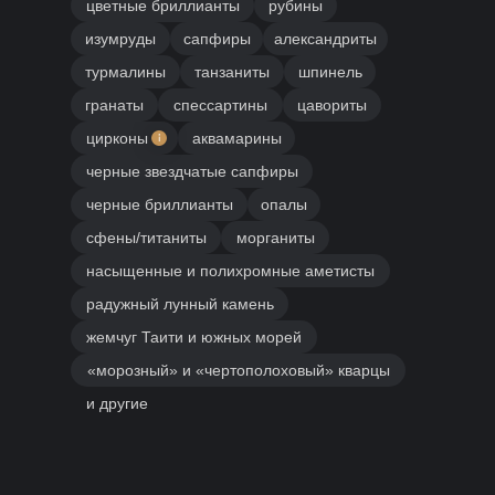
цветные бриллианты
рубины
изумруды
сапфиры
александриты
турмалины
танзаниты
шпинель
гранаты
спессартины
цавориты
цирконы
аквамарины
черные звездчатые сапфиры
черные бриллианты
опалы
сфены/титаниты
морганиты
насыщенные и полихромные аметисты
радужный лунный камень
жемчуг Таити и южных морей
«морозный» и «чертополоховый» кварцы
и другие