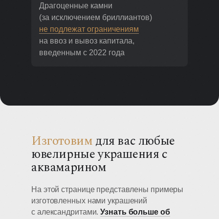
Драгоценные камни
(за исключением бриллиантов)
не подлежат ограничениям
на ввоз и вывоз капитала,
введенным с 2022 года
Изготовим
для вас любые
ювелирные украшения с
аквамарином
На этой странице представлены примеры
изготовленных нами украшений
с александритами.
Узнать больше об