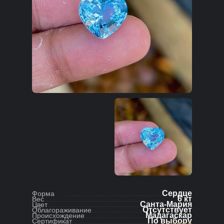
Сердце
Форма
6 кт
Вес
Санта-Мария
Цвет
Отсутствует
Облагораживание
Мадагаскар
Происхождение
По выбору
Сертификат