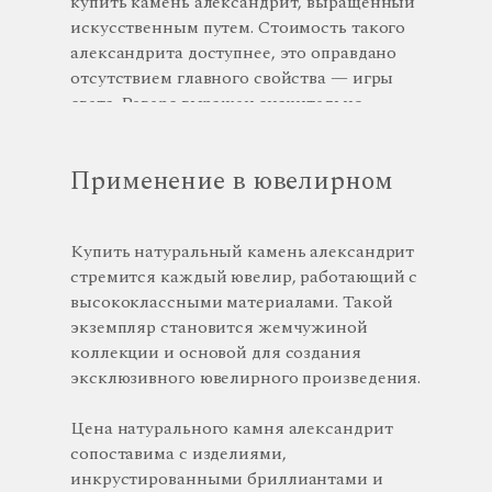
купить камень александрит, выращенный
искусственным путем. Стоимость такого
александрита доступнее, это оправдано
отсутствием главного свойства — игры
света. Реверс выражен значительно
слабее. Они не обладают глубиной цвета и
загадочностью, свойственной только
Применение в ювелирном
натуральному александриту.
деле
Купить натуральный камень александрит
стремится каждый ювелир, работающий с
высококлассными материалами. Такой
экземпляр становится жемчужиной
коллекции и основой для создания
эксклюзивного ювелирного произведения.
Цена натурального камня александрит
сопоставима с изделиями,
инкрустированными бриллиантами и