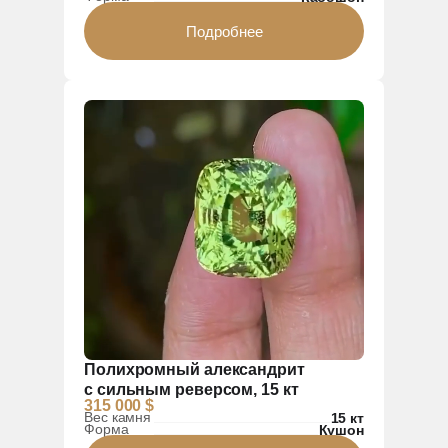
Подробнее
Полихромный александрит
с сильным реверсом, 15 кт
315 000 $
Вес камня
15 кт
Форма
Кушон