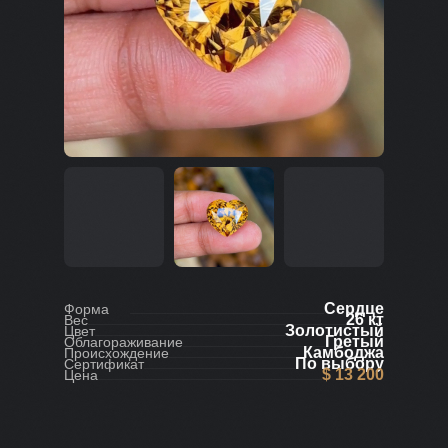
Сердце
Форма
26 кт
Вес
Золотистый
Цвет
Гретый
Облагораживание
Камбоджа
Происхождение
По выбору
Сертификат
$ 13 200
Цена