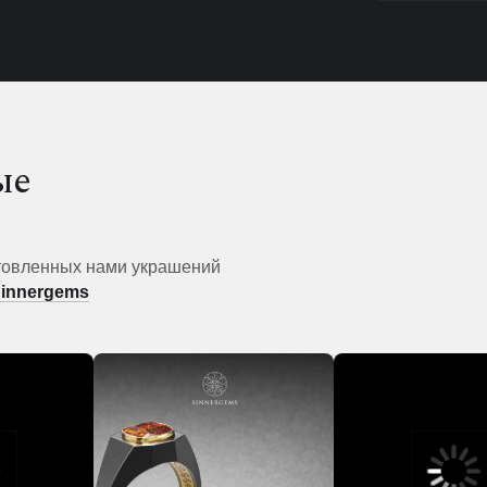
ые
товленных нами украшений
Sinnergems