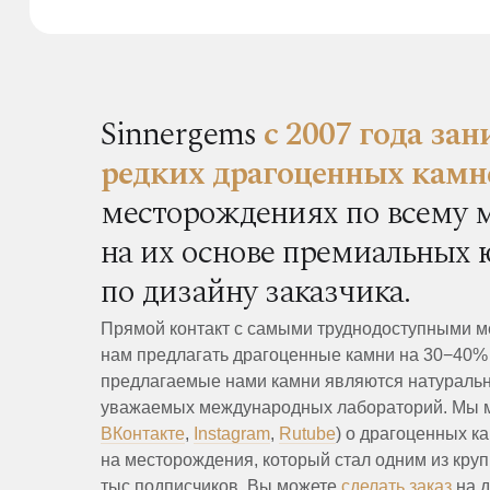
Sinnergems
с 2007 года за
редких драгоценных камн
месторождениях по всему 
на их основе премиальных
по дизайну заказчика.
Прямой контакт с самыми труднодоступными м
нам предлагать драгоценные камни на 30−40%
предлагаемые нами камни являются натуральн
уважаемых международных лабораторий. Мы мн
ВКонтакте
,
Instagram
,
Rutube
) о драгоценных к
на месторождения, который стал одним из круп
тыс подписчиков. Вы можете
сделать заказ
на д