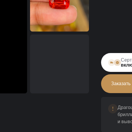
Серт
вклю
Заказать
Драго
брилл
и выво