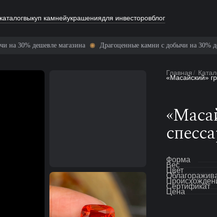
каталог
выкуп камней
украшения
для инвесторов
блог
0% дешевле магазина
Драгоценные камни с добычи на 30% дешевле 
Главная
/
Катал
«Масайский» гра
«Масай
спесса
Форма
Вес
Цвет
Облагоражив
Происхожден
Сертификат
Цена