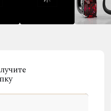
лучите
пку