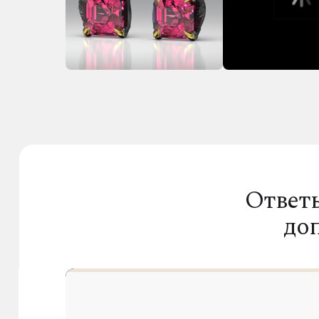
Ответ
до