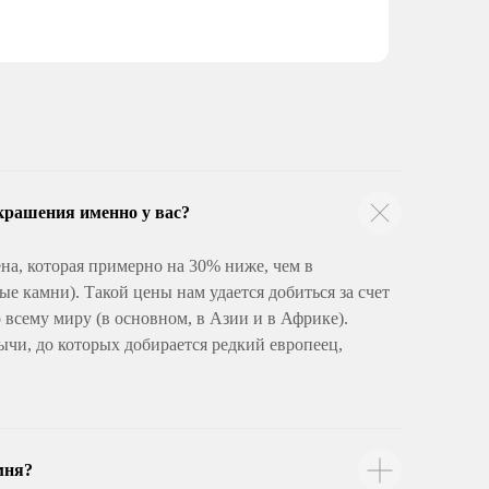
крашения именно у вас?
на, которая примерно на 30% ниже, чем в
е камни). Такой цены нам удается добиться за счет
всему миру (в основном, в Азии и в Африке).
ычи, до которых добирается редкий европеец,
мня?