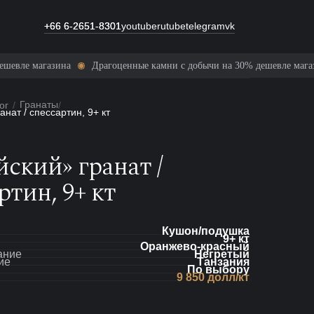
+66 6-2651-8301
+66 6-2651-8301
youtube
rutube
telegram
vk
магазина
Драгоценные камни с добычи на 30% дешевле магазина
Гранаты
ог
/
/
нат / спессартин, 9+ кт
ский» гранат /
ртин, 9+ кт
Кушон/подушка
9+ кт
Оранжево-красный
ание
Негретый
ие
Танзания
По выбору
9 850 долл/кт