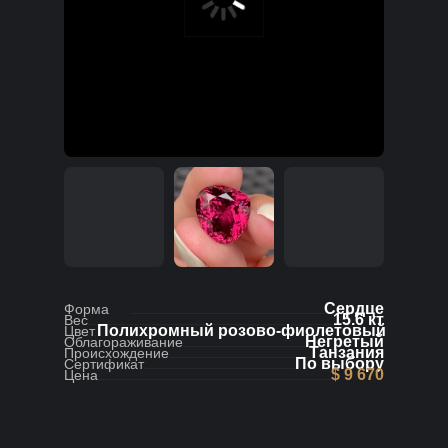
Сердце
Форма
15.6 кт
Вес
Полихромный розово-фиолетовый
Цвет
Негретый
Облагораживание
Танзания
Происхождение
По выбору
Сертификат
$ 9 670
Цена