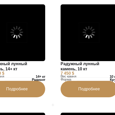
жный лунный
Радужный лунный
ь, 14+ кт
камень, 10 кт
0 $
7 450 $
мня
Вес камня
14+ кт
10 
Форма
Радиант
Кр
Подробнее
Подробнее