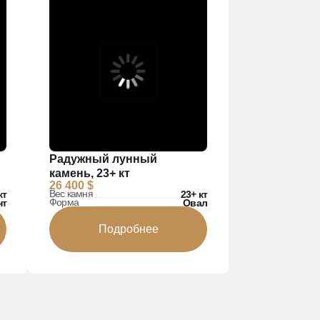
Радужный лунный
камень, 23+ кт
26 400 $
Вес камня
кт
23+ кт
Форма
нт
Овал
Подробнее