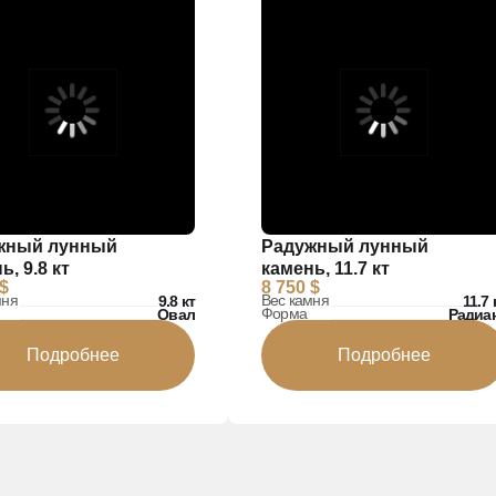
жный лунный
Радужный лунный
ь, 9.8 кт
камень, 11.7 кт
 $
8 750 $
мня
Вес камня
9.8 кт
11.7 
Форма
Овал
Радиа
Подробнее
Подробнее