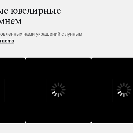
бые ювелирные
амнем
товленных нами украшений с лунным
ergems