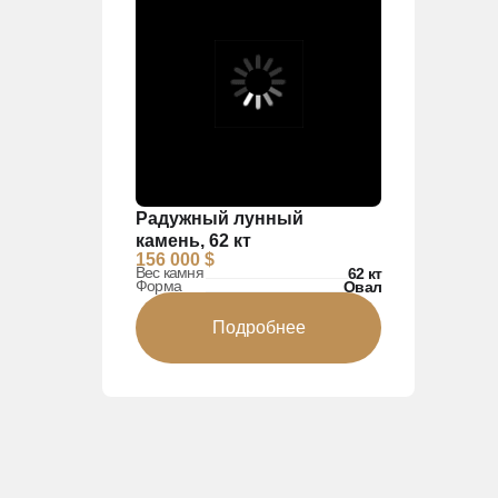
Радужный лунный
камень, 62 кт
156 000 $
Вес камня
62 кт
Форма
Овал
Подробнее