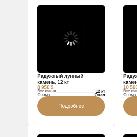
Радужный лунный
Раду
камень, 12 кт
камен
8 950 $
10 50
Вес камня
Вес ка
12 кт
Форма
Форма
Овал
Подробнее