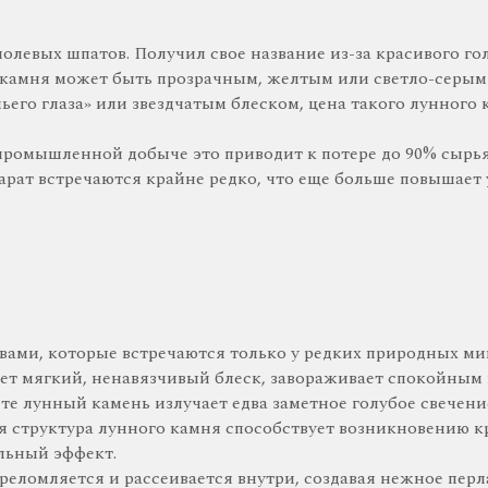
левых шпатов. Получил свое название из-за красивого го
т камня может быть прозрачным, желтым или светло-серы
его глаза» или звездчатым блеском, цена такого лунного
промышленной добыче это приводит к потере до 90% сырья
рат встречаются крайне редко, что еще больше повышает 
ами, которые встречаются только у редких природных ми
меет мягкий, ненавязчивый блеск, завораживает спокойны
е лунный камень излучает едва заметное голубое свечение
 структура лунного камня способствует возникновению к
льный эффект.
преломляется и рассеивается внутри, создавая нежное пе