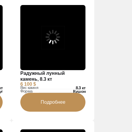
Радужный лунный
камень, 8.3 кт
6 100 $
Вес камня
кт
8.3 кт
Форма
уг
Кушон
Подробнее