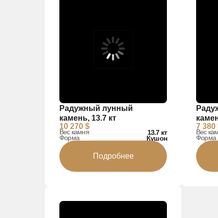
Радужный лунный
Раду
камень, 13.7 кт
камен
10 270 $
7 380
Вес камня
Вес ка
13.7 кт
Форма
Форма
Кушон
Подробнее