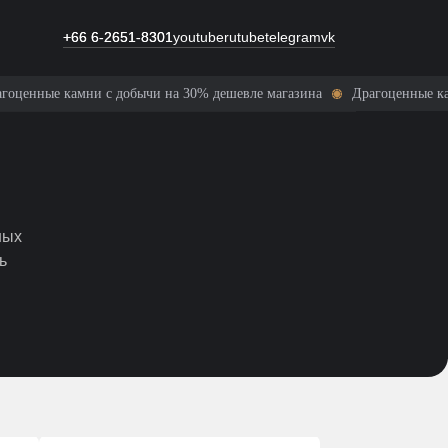
+66 6-2651-8301
+66 6-2651-8301
youtube
rutube
telegram
vk
ые камни с добычи на 30% дешевле магазина
Драгоценные камни с 
ных
ь