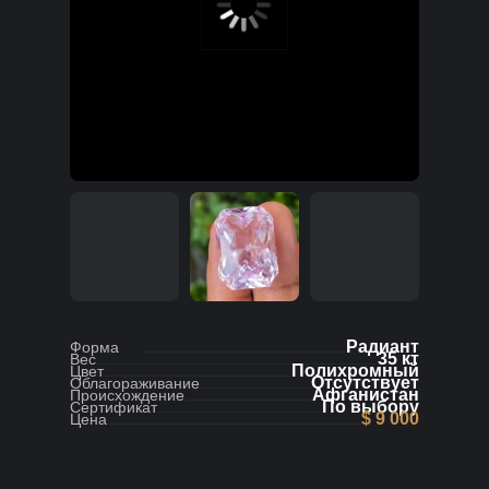
Радиант
Форма
35 кт
Вес
Полихромный
Цвет
Отсутствует
Облагораживание
Афганистан
Происхождение
По выбору
Сертификат
$ 9 000
Цена