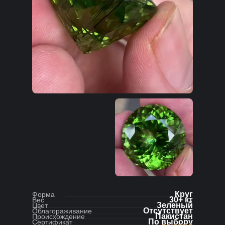
Круг
Форма
30+ кт
Вес
Зеленый
Цвет
Отсутствует
Облагораживание
Пакистан
Происхождение
По выбору
Сертификат