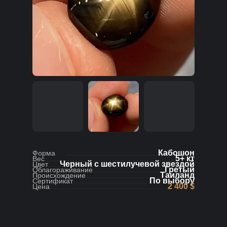
Кабошон
Форма
5+ кт
Вес
Черный с шестилучевой звездой
Цвет
Гретый
Облагораживание
Таиланд
Происхождение
По выбору
Сертификат
2 400 $
Цена