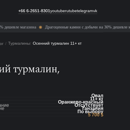
+66 6-2651-8301
+66 6-2651-8301
youtube
rutube
telegram
vk
 камни с добычи на 30% дешевле магазина
Драгоценные камни с до
Турмалины
Осенний турмалин 11+ кт
ог
/
/
ий турмалин,
Овал
11+ кт
Оранжево-красный
ание
Отсутствует
ие
Танзания
По выбору
5 700 $