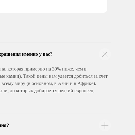
крашения именно у вас?
на, которая примерно на 30% ниже, чем в
е камни). Такой цены нам удается добиться за счет
всему миру (в основном, в Азии и в Африке).
ычи, до которых добирается редкий европеец,
мня?