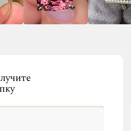
лучите
пку