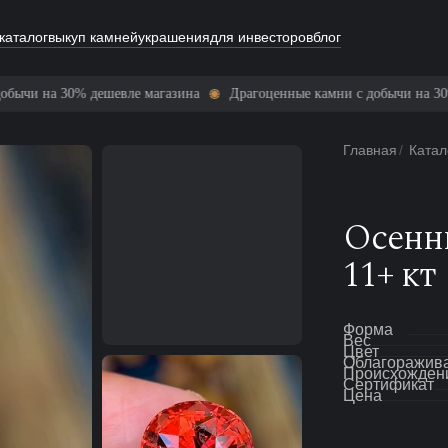
каталог
выкуп камней
украшения
для инвесторов
блог
Драгоценные камни с добычи на 30% дешевле магазина
Драгоценные
Главная
/
Катал
Осенн
11+ кт
Форма
Вес
Цвет
Облагоражив
Происхожден
Сертификат
Цена