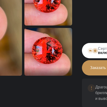
Серт
вклю
Заказать
Драго
брилл
и выво