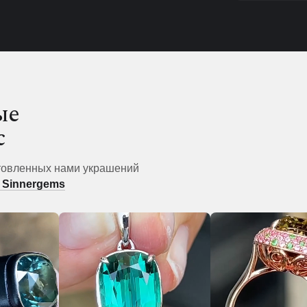
ые
с
товленных нами украшений
 Sinnergems