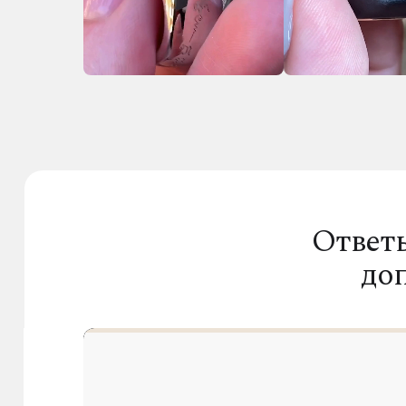
Ответ
до